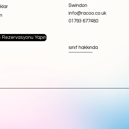
Swindon
klar
info@racoo.co.uk
im
01793 677480
Rezervasyonu Yapın
sınıf hakkında