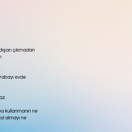
 dışarı çıkmadan
n
 arabayı evde
az.
ba kullanmanın ne
ol almayı ne