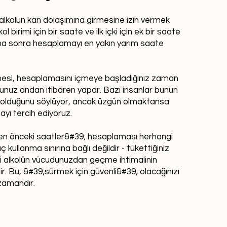
 alkolün kan dolaşımına girmesine izin vermek
lkol birimi için bir saate ve ilk içki için ek bir saate
Daha sonra hesaplamayı en yakın yarım saate
esi, hesaplamasını içmeye başladığınız zaman
ğunuz andan itibaren yapar. Bazı insanlar bunun
li olduğunu söylüyor, ancak üzgün olmaktansa
yı tercih ediyoruz.
en önceki saatler&#39; hesaplaması herhangi
aç kullanma sınırına bağlı değildir - tükettiğiniz
i alkolün vücudunuzdan geçme ihtimalinin
r. Bu, &#39;sürmek için güvenli&#39; olacağınızı
zamandır.