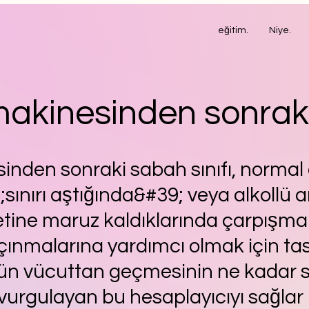
eğitim.
Niye.
akinesinden sonrak
nden sonraki sabah sınıfı, normal
9;sınırı aştığında&#39; veya alkollü
ine maruz kaldıklarında çarpışma 
çınmalarına yardımcı olmak için tas
kolün vücuttan geçmesinin ne kadar
vurgulayan bu hesaplayıcıyı sağlar 