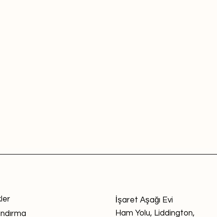
kler
İşaret Aşağı Evi
Ham Yolu, Liddington,
andırma