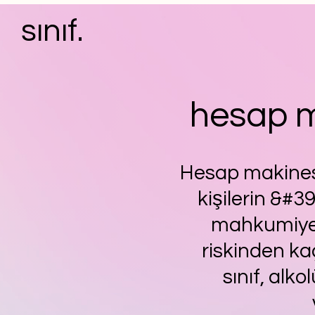
sınıf.
hesap m
Hesap makinesi
kişilerin &#3
mahkumiyet
riskinden ka
sınıf, al