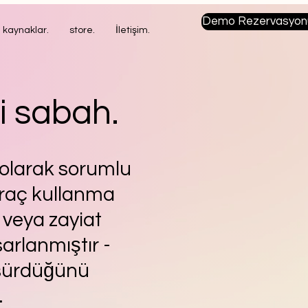
Demo Rezervasyonu
kaynaklar.
store.
İletişim.
i sabah.
 olarak sorumlu
 araç kullanma
veya zayiat
arlanmıştır -
 sürdüğünü
.