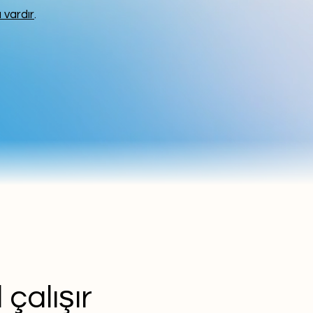
 vardır
.
 çalışır