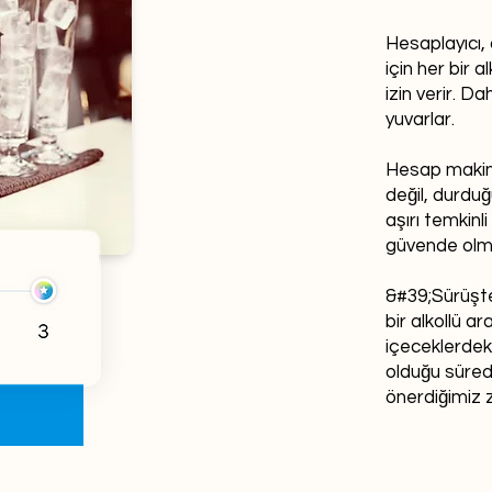
Hesaplayıcı,
için her bir a
izin verir. 
yuvarlar.
Hesap makin
değil, durdu
aşırı temkin
güvende olma
&#39;Sürüşt
bir alkollü ar
içeceklerdek
olduğu süredi
önerdiğimiz 