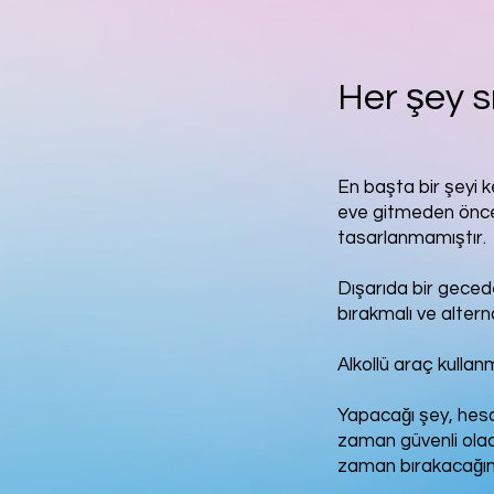
Her şey s
En başta bir şeyi k
eve gitmeden önce 
tasarlanmamıştır.
Dışarıda bir gecede
bırakmalı ve altern
Alkollü araç kulla
Yapacağı şey, hes
zaman güvenli olac
zaman bırakacağını