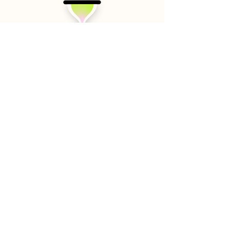
Teknik Destek
sdfghjkl;
sınıf.
Özellikler
fiyatlandırma
Kaynaklar