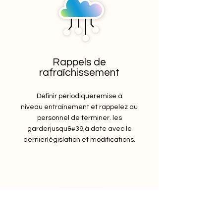
Rappels de
rafraîchissement
Définir périodique
remise à
niveau
entraînement
et rappelez au
personnel de terminer. les
garder
jusqu&#39;à
date avec le
dernier
législation
et modifications.